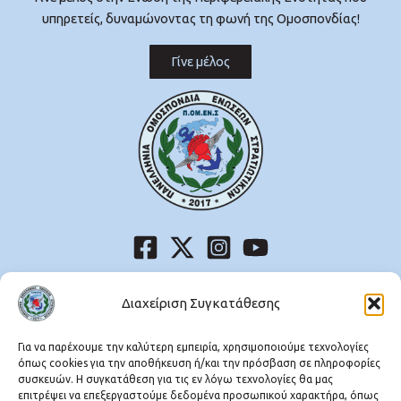
υπηρετείς, δυναμώνοντας τη φωνή της Ομοσπονδίας!
Γίνε μέλος
Μεσογείων 227-231, Χολαργός,
Τ.Κ. 15561
Διαχείριση Συγκατάθεσης
Τηλ:
210 6598117
Fax: 210 6511292
Για να παρέχουμε την καλύτερη εμπειρία, χρησιμοποιούμε τεχνολογίες
όπως cookies για την αποθήκευση ή/και την πρόσβαση σε πληροφορίες
συσκευών. Η συγκατάθεση για τις εν λόγω τεχνολογίες θα μας
Λυκούργου 9, Ομόνοια, 8ος όροφος,
επιτρέψει να επεξεργαστούμε δεδομένα προσωπικού χαρακτήρα, όπως