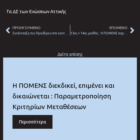
Τα ΔΣ των Ενώσεων Αττικής
ΠΡΟΗΓΟΥΜΕΝΟ
ΕΠΟΜΕΝΟ
Prev
Ne
Συνέντευξη του Προέδρου στο κεντρικό δελτίο ειδήσεων του Blue Sky με την Δημοσιογράφο Αντζυ Σταθάτου
13ος + 14ος μισθός : Η ΠΟΜΕΝΣ παρούσα στην εκδήλωση της ΑΔΕΔΥ – Συμμετέχουμε – Αγωνιζόμαστε !
Δείτε επίσης
Η ΠΟΜΕΝΣ διεκδικεί, επιμένει και
δικαιώνεται : Παραμετροποίηση
Κριτηρίων Μεταθέσεων
Περισσότερα