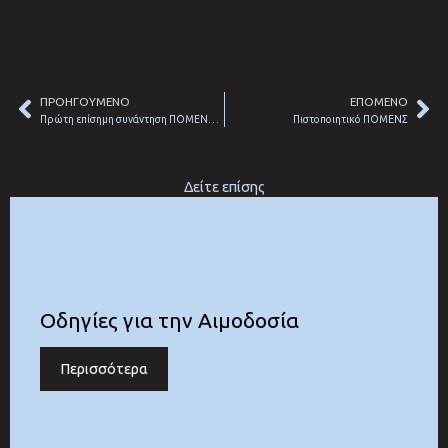
ΠΡΟΗΓΟΥΜΕΝΟ
ΕΠΟΜΕΝΟ
Prev
Ne
Πρώτη επίσημη συνάντηση ΠΟΜΕΝΣ με Ομοσπονδίες Σωμάτων Ασφαλείας
Πιστοποιητικό ΠΟΜΕΝΣ
Δείτε επίσης
Οδηγίες για την Αιμοδοσία
Περισσότερα