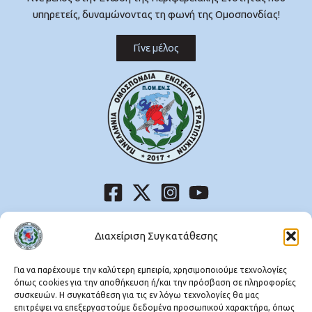
υπηρετείς, δυναμώνοντας τη φωνή της Ομοσπονδίας!
Γίνε μέλος
Μεσογείων 227-231, Χολαργός,
Τ.Κ. 15561
Διαχείριση Συγκατάθεσης
Τηλ:
210 6598117
Fax: 210 6511292
Για να παρέχουμε την καλύτερη εμπειρία, χρησιμοποιούμε τεχνολογίες
όπως cookies για την αποθήκευση ή/και την πρόσβαση σε πληροφορίες
συσκευών. Η συγκατάθεση για τις εν λόγω τεχνολογίες θα μας
Λυκούργου 9, Ομόνοια, 8ος όροφος,
επιτρέψει να επεξεργαστούμε δεδομένα προσωπικού χαρακτήρα, όπως