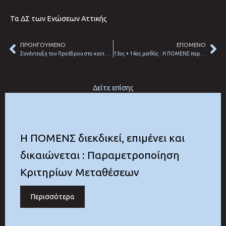
Τα ΔΣ των Ενώσεων Αττικής
ΠΡΟΗΓΟΥΜΕΝΟ
ΕΠΟΜΕΝΟ
Prev
Ne
Συνέντευξη του Προέδρου στο κεντρικό δελτίο ειδήσεων του Blue Sky με την Δημοσιογράφο Αντζυ Σταθάτου
13ος + 14ος μισθός : Η ΠΟΜΕΝΣ παρούσα στην εκδήλωση της ΑΔΕΔΥ – Συμμετέχουμε – Αγωνιζόμαστε !
Δείτε επίσης
Η ΠΟΜΕΝΣ διεκδικεί, επιμένει και
δικαιώνεται : Παραμετροποίηση
Κριτηρίων Μεταθέσεων
Περισσότερα